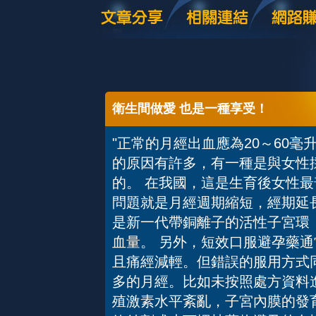
衛生間做愛 也是一種享受！
"正常的月經出血應為20～60
的原因有許多，有一種是與女性
的。 在我國，這是生育後女性
問題就是月經週期縮短，經期延
是新一代帶銅離子的活性子宮環
血量。 另外，短效口服避孕藥
且痛經減輕。但錯誤的服用方式
多的月經。比如未按照處方資料
殖激素水平紊亂，子宮內膜的發