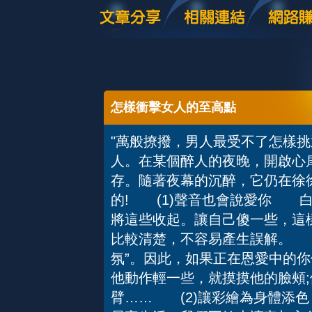
怎樣衝擊女人的至高點
"萬般撩撥，男人最受不了怎樣
人。在某個醉人的夜晚，開啟心
存。隨著夜幕的沉醉，它仍在徐
的! (1)聲音也會說愛你 
將這些收起。讓自己傻一些，這
比較清楚，不容易產生誤解。 
氛”。因此，如果正在恩愛中的你
他動作輕一些，就摸摸他的臉頰
臂…… (2)讓彩繪為身體添