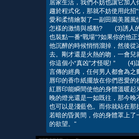
居家生活，我們不妨也讓它加入
趨於程式化，那就不妨使用此招
愛和柔情繪製了一副田園美麗風
怎樣的激情與感動? (3)誘人
也裝點一番“戰場”?如果你的他
他沉醉的時候悄悄溜掉，然後從冰
去。剛才還是火熱的吻，一會兒就
你這個小“真凶”才怪呢! ” (
言傳的經典，任何男人都會為之
唇印的香巾紙擺放在你們恩愛的
紅唇印能瞬間使他的身體溫暖起
晚的燈光還是一如既往，那今晚
也可以是淺藍色。而你就站在那
若暗的昏黃間，你的身體罩上了
的欲望。"